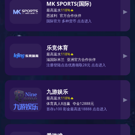
事报道，为用户打造一个全方位的体育资讯平台。同时，公
司还不断致力于体育产业研究，为业界和广大体育爱好者提
供专业的体育产业分析报告，促进行业的健康发展。
我们将秉承着客户至上、质量第一的宗旨，不断提升自身的
专业水准和服务品质，努力打造成为国内领先的
U8省心娱
乐
，为体育产业的繁荣发展贡献自己的一份力量。