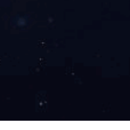
导航
认识U8国际娱乐平台
体育热点
体育明星
服务方向
交流U8强保障服务
网站地图
XML