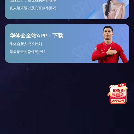
常见问题解答
体育赛事场馆租赁流程是怎样的？
场馆租赁流程包括选定场地、提交租赁申请、签订租赁合
同、缴纳租金等步骤，详细流程可咨询我们的客服人员。
体育行业如何应对气候变化的影响？
体育行业公司如何保护知识产权？
体育行业中有哪些常见的运动规则？